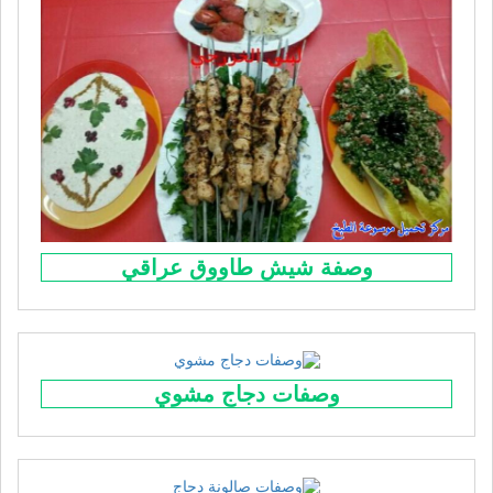
وصفة شيش طاووق عراقي
وصفات دجاج مشوي