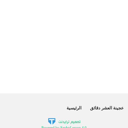
عجينة العشر دقائق
الرئيسية
Powered by SaphpLesson 4.0