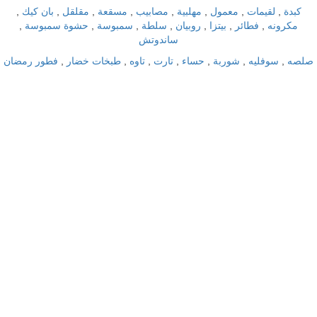
كبدة
,
لقيمات
,
معمول
,
مهلبية
,
مصابيب
,
مسقعة
,
مقلقل
,
بان كيك
,
مكرونه
,
فطائر
,
بيتزا
,
روبيان
,
سلطة
,
سمبوسة
,
حشوة سمبوسة
,
ساندوتش
صلصه
,
سوفليه
,
شوربة
,
حساء
,
تارت
,
تاوه
,
طبخات خضار
,
فطور رمضان