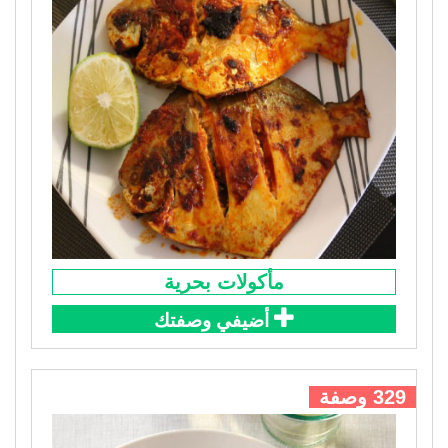
مأكولات بحرية
أضيفي وصفتك
329 وصفة