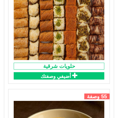
حلويات شرقية
أضيفي وصفتك
55 وصفة