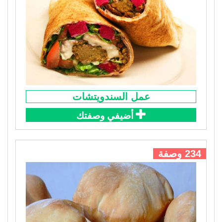
عمل السندويتشات
أضيفي وصفتك
234 وصفة