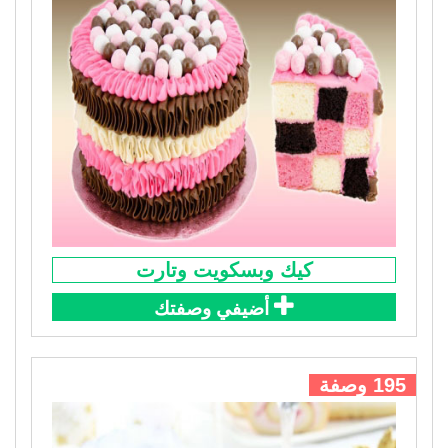
كيك وبسكويت وتارت
أضيفي وصفتك
195 وصفة