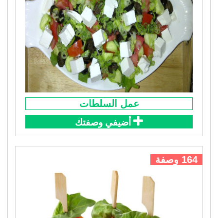
عمل السلطات
أضيفي وصفتك
164 وصفة