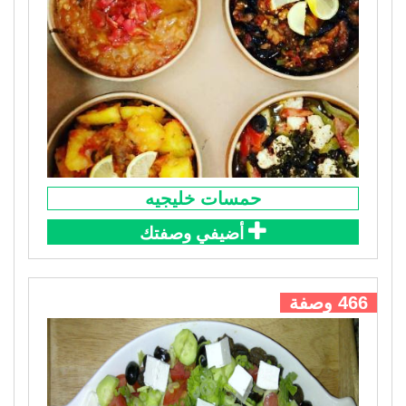
حمسات خليجيه
أضيفي وصفتك
466 وصفة