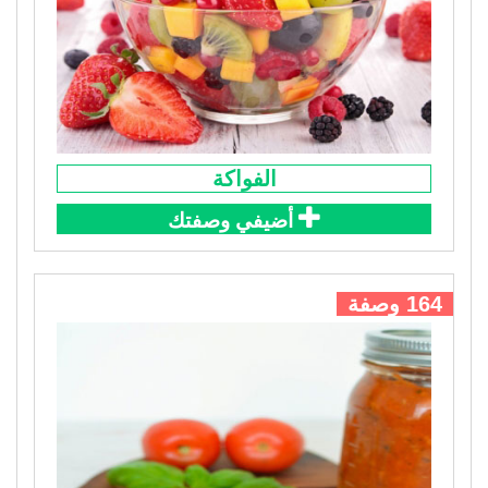
الفواكة
أضيفي وصفتك
164 وصفة