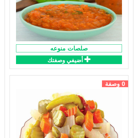
صلصات منوعه
أضيفي وصفتك
0 وصفة