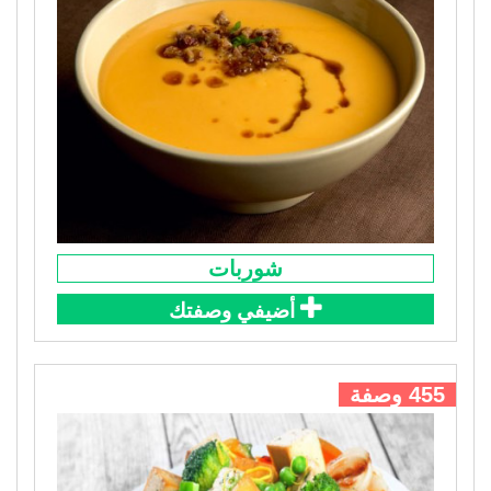
شوربات
أضيفي وصفتك
455 وصفة