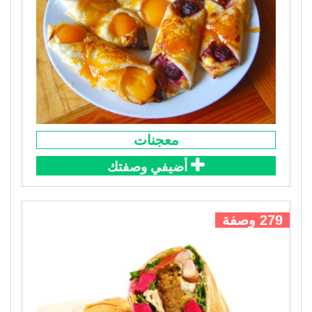
معجنات
أضيفي وصفتك
279 وصفة