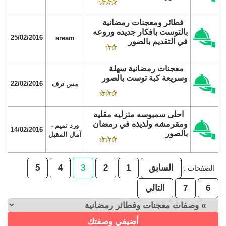
فطائر ومعجنات رمضانية
بالتوست بافكار جديده وروعه
25/02/2016
aream
في التقديم بالصور
معجنات رمضانية سهلة
وسريعة كبة توست بالصور
22/02/2016
مس ترف
احلى سمبوسه منزليه مقليه
ومقرمشه ولذيذه في رمضان
ورد تميم -
14/02/2016
بالصور
آمال المقبل
السابق
1
2
3
4
5
الصفحات :
6
7
التالي
أضيفي وصفتك