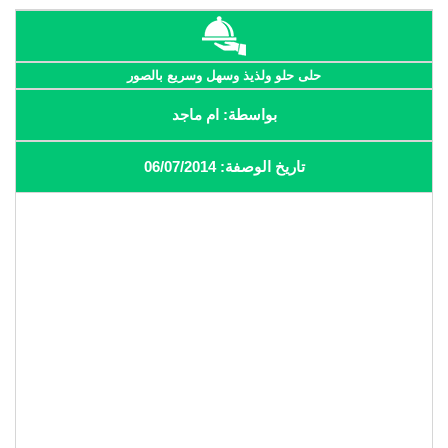
حلى حلو ولذيذ وسهل وسريع بالصور
بواسطة: ام ماجد
تاريخ الوصفة: 06/07/2014