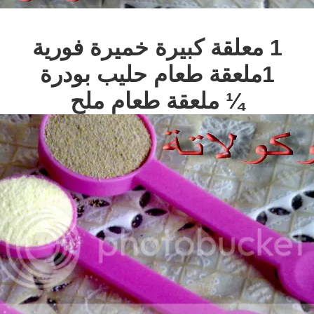
1 معلقة كبيرة خميرة فورية
1ملعقة طعام حليب بودرة
¼ ملعقة طعام ملح