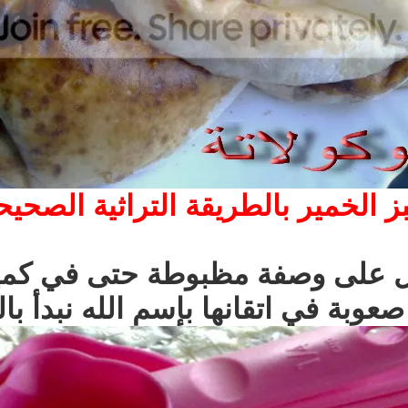
ز الخمير بالطريقة التراثية الصحيح
لى وصفة مظبوطة حتى في كمية ما
صعوبة في اتقانها بإسم الله نبدأ بال