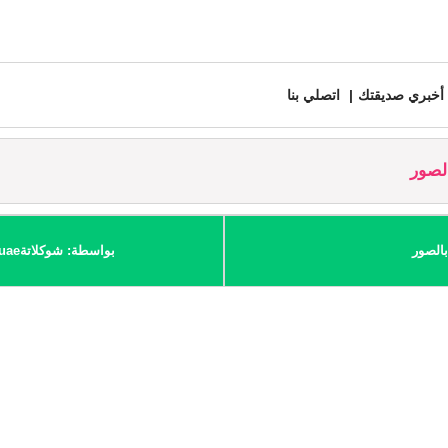
أخبري صديقتك
اتصلي بنا
الصور
بالصور
بواسطة: شوكلاتةuae