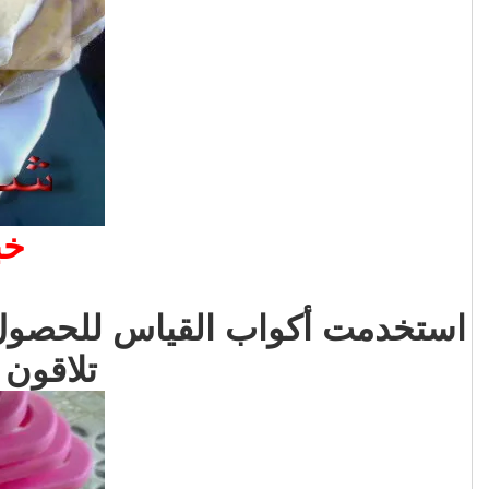
خب
استخدمت أكواب القياس للحصول ع
تلاقون 