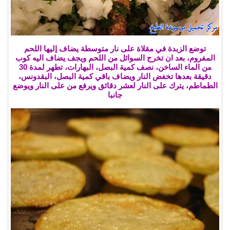
توضع الزبدة في مقلاة على نار متوسطة يضاف إليها اللحم
المفروم، بعد ان تخرج السوائل من اللحم ويجف يضاف اليه كوب
من الماء الساخن، نصف كمية البصل، البهارات، تطهر لمدة 30
دقيقة بعدها تخفض النار ويضاف باقي كمية البصل، البقدونس،
الطماطم، يترك على النار لعشر دقائق ويرفع من على النار ويوضع
جانبا