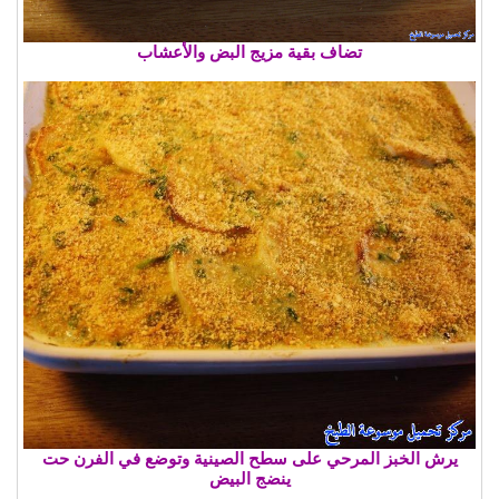
تضاف بقية مزيج البض والأعشاب
يرش الخبز المرحي على سطح الصينية وتوضع في الفرن حت
ينضج البيض