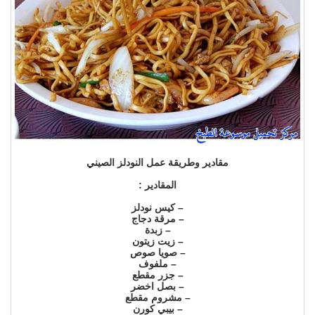
مقادير وطريقة عمل النودلز الصيني
المقادير :
– كيس نودلز
– مرقة دجاج
– زبدة
– زيت زيتون
– صويا صوص
– ملفوف
– جزر مقطع
– بصل اخضر
– مشروم مقطع
– بيبي كورن