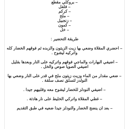
– بروكلي مقطع
– فلفل
– كركم
– ملح
– زنجبيل
– كمون
– خل
طريقة التحضير :
– احضري المقلاة وضعي بها زيت الزيتون والزبده ثم فوقهم الخضار كله
واتركيه ليشوح .
– اضيفي البهارات والماجي فوقهم واتركيه على النار وبعدها بقليل
اضيفي الصويا صوص والخل .
– ضعي مقدار من الماء وزيت زيتون ملح في قدر على النار وضعي بها
النولدز لتسلق نصف سلقة .
– اضيفي النودلز للخضار ليشوح معه وقلبيهم جيدا .
– غطي المقلاة واتركي الخليط على نار هادئة .
– بعد ان ينضج الخضار والنودلز جيدا ضعيه في طبق التقديم