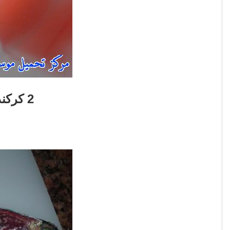
2 كركند متوسط الحجم - 50غ من الزبدة - ملح - فلفل اسود