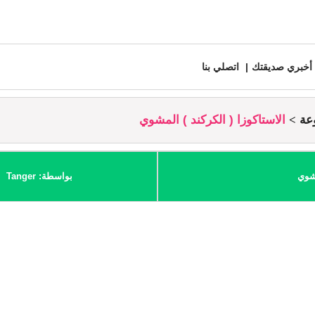
أخبري صديقتك
اتصلي بنا
عة
الاستاكوزا ( الكركند ) المشوي
مشوي
بواسطة: Tanger