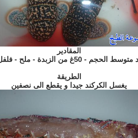
المقادير
الطريقة
يغسل الكركند جيدا و يقطع الى نصفين