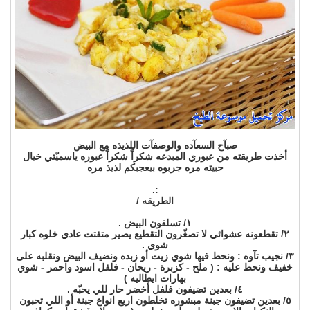
صبآح السعآده والوصفآت اللذيذه مع البيض
أخذت طريقته من عبوري المبدعه شكراً شكراً عبوره ياسميّتي خيال
حبيته مره جربوه بيعجبكم لذيذ مره
:.
الطريقه /
١/ تسلقون البيض .
٢/ تقطعونه عشوائي لا تصغّرون التقطيع يصير متفتت عادي خلوه كبار
شوي .
٣/ نجيب تآوه : ونحط فيها شوي زيت أو زبده ونضيف البيض ونقلبه على
خفيف ونحط عليه : ( ملح - كزبرة - ريحان - فلفل اسود واحمر - شوي
بهارات ايطاليه )
٤/ بعدين تضيفون فلفل أخضر حار للي يحبّه .
٥/ بعدين تضيفون جبنة مبشوره تخلطون اربع انواع جبنة أو اللي تحبون