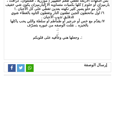
بس النكهات الاربعه تعطي طعم خطييير ( موزريلا ، قشقوان، كرافت ،
بارميزان أو حلوم ) كلها بكميات متساويه الا البارميزان يكون شي خفيف
لأن مو حلو يصير كثير نكهته بعدين تغطّي على كل الأجبان .!
٦/ اول ماتحطون الجبن تطفون النار وتغطون التاوه بالغطاء شوي
٥دقايق تذوب الاجبان .
٧/ يقدّم مع خس أو جرجير أو طمآطم او سلطة واللي يحب ياكلها
بالخبزه .. نقلت الوصفه من عبوره بتصرّف
:.
:.
:. وجعلها هني وعآفيه على قلوبكم
إرسال الوصفة