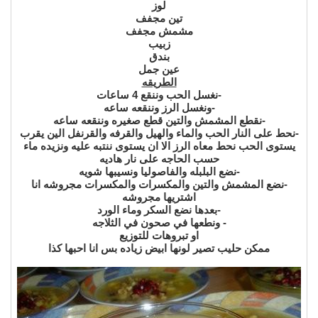
لوز
تين مجفف
مشمش مجفف
زبيب
بندق
عين جمل
الطريقه
-نغسل الحب وننقع 4 ساعات
-ونغسل الرز وننقعه ساعه
-نقطع المشمش والتين قطع صغيره وننقعه ساعه
-نحط على النار الحب والماء والهيل والقرفه والقرنفل الين يقرب
يستوى الحب نحط معاه الرز الا ان يستوى ننتبه عليه ونزيده ماء
حسب الحاجه على نار هاديه
-نضع البلبله والفاصوليا ونسيبها شويه
-نضع المشمش والتين والمكسرات والمكسرات مجروشه انا
اشتريها مجروشه
-بعدها نضع السكر وماء الورد
- ونطعها في صحون في الثلاجه
او تبروهات للتوزيع
ممكن حليب تصير لونها ابيض زياده بس انا احبها كذا