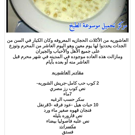
العاشوريه
من الأكلات الحجازيه المعروفه وكان الكبار في السن من
الجدات يحددوا لها يوم معين وهو اليوم العاشر من المحرم وتوزع
على جميع الأهل والأحباب والجيران
ومازالت هذه العاده موجوده في المدينه في شهر محرم قبل
العاشر منه أو بعده بأيام
مقادير العاشوريه
2 كوب حب كامل-جريش الشوربه-
نص كوب رز مصري
7ماء
سكر حسب الرغبه
10 حبات هيل -عود فرقه -3قرنفل
فنجان قهوه صغير ماء ورد
نص قاروره بليله
نص علبه فاصوليا بيضاء
مكسرات
فستق