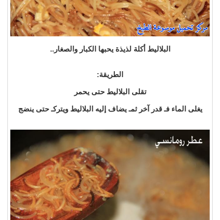
البلاليط أكلة لذيذة يحبها الكبار والصغار..
الطريقة:
تقلى البلاليط حتى يحمر
يغلى الماء فـ قدر آخر ثمـ يضاف إليه البلاليط ويتركـ حتى ينضج