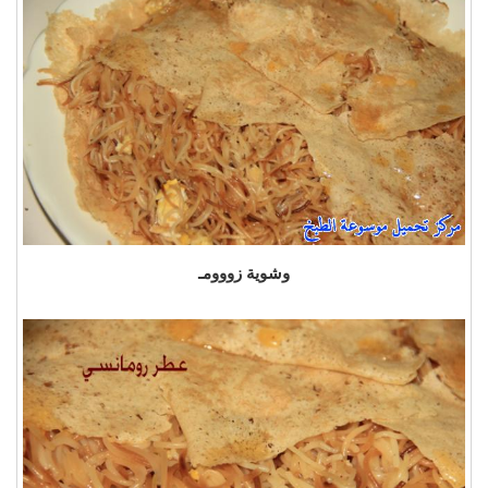
وشوية زووومـ