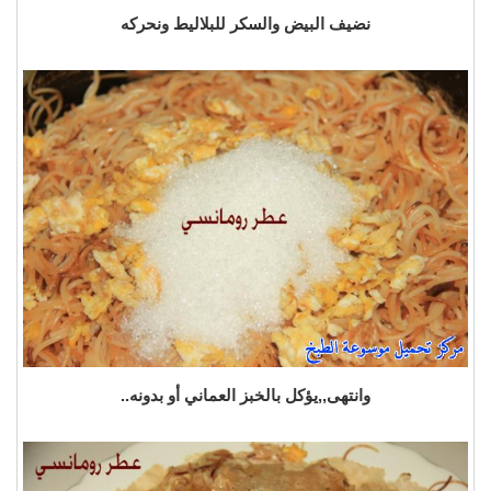
نضيف البيض والسكر للبلاليط ونحركه
وانتهى,,يؤكل بالخبز العماني أو بدونه..