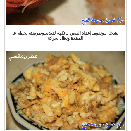
يشخل ..ونقومـ إعداد البيض لـ نكهه لذيذة,,وطريقته نحطه عـ
المقلاة ونظل نحركة