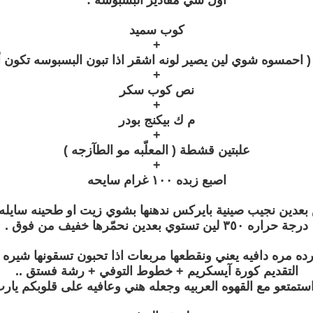
أول شي مقادير البسبوسه :
كوب سميد
+
 احمسوه شوي لين يصير لونه اشقر اذا تبون البسبوسه تكون ألذ
+
نص كوب سكر
+
م ك بيكنج بودر
+
علبتين قشطة ( المعلّبه مو الطآزجه )
+
اصبع زبده ١٠٠ غرام سايحه
بعدين نجيب صينية بايركس ندهنها بشوي زيت او طحينه سايله 
درجة حراره ٣٥٠ لين تستوي بعدين نحمّرها خفيف من فوق .
رده مره دافيه يعني ونقطعها مربعات اذا تحبون تسقونها شي
التقديم كورة آيسكريم + خطوط التوفي + رشة فستق ..
ستمتعو مع القهوه العربيه وجعله هني وعافيه على قلوبكم يار