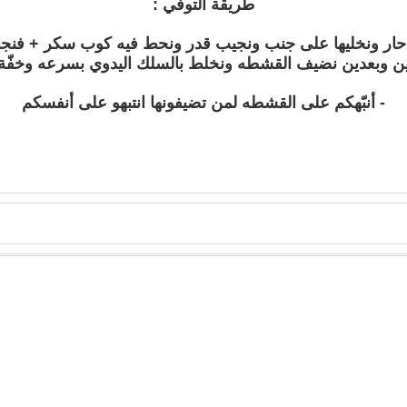
طريقة التوفي :
ونخليها على جنب ونجيب قدر ونحط فيه كوب سكر + فنجال قهو
ين وبعدين نضيف القشطه ونخلط بالسلك اليدوي بسرعه وخفّة ي
- أنبّهكم على القشطه لمن تضيفونها انتبهو على أنفسكم