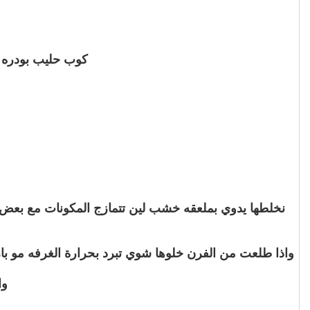
كوب حليب بودره (
نخلطها يدوي بملعقه خشب لين تتمازج المكونات مع بعض 
واذا طلعت من الفرن خلوها شوي تبرد بحرارة الغرفه مو با
وا