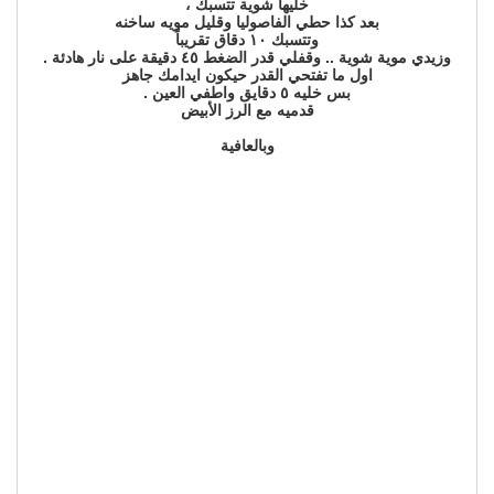
خليها شوية تتسبك ،
بعد كذا حطي الفاصوليا وقليل مويه ساخنه
وتتسبك ١٠ دقاق تقريباً
وزيدي موية شوية .. وقفلي قدر الضغط ٤٥ دقيقة على نار هادئة .
اول ما تفتحي القدر حيكون ايدامك جاهز
بس خليه ٥ دقايق واطفي العين .
قدميه مع الرز الأبيض
وبالعافية