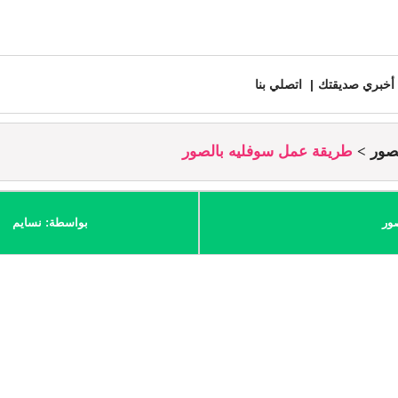
أخبري صديقتك
اتصلي بنا
صور
طريقة عمل سوفليه بالصور
ور
بواسطة: نسايم