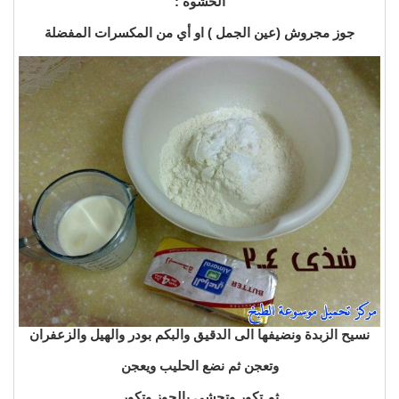
الحشوة :
جوز مجروش (عين الجمل ) او أي من المكسرات المفضلة
نسيح الزبدة ونضيفها الى الدقيق والبكم بودر والهيل والزعفران
وتعجن ثم نضع الحليب ويعجن
ثم تكور وتحشى بالجوز وتكور