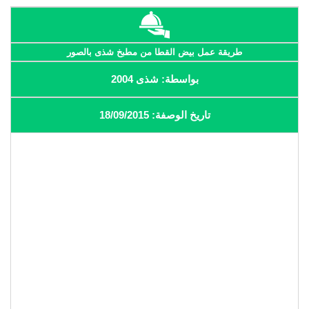
طريقة عمل بيض القطا من مطبخ شذى بالصور
بواسطة: شذى 2004
تاريخ الوصفة: 18/09/2015