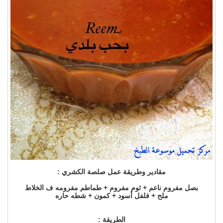
مقادير وطريقة عمل صلصة الكشري :
بصل مفروم ناعم + ثوم مفروم + طماطم مفرومه ف الخلاط
ملح + فلفل أسود + كمون + شطه حاره
الطريقة :