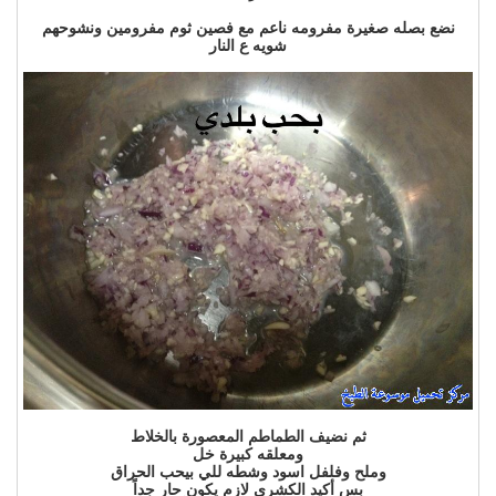
نضع بصله صغيرة مفرومه ناعم مع فصين ثوم مفرومين ونشوحهم
شويه ع النار
ثم نضيف الطماطم المعصورة بالخلاط
ومعلقه كبيرة خل
وملح وفلفل اسود وشطه للي بيحب الحراق
بس أكيد الكشري لازم يكون حار جداً