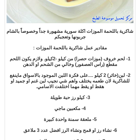
شاكرية باللحمة الموزات اكلة سورية مشهورة جداً وخصوصاً بالشام
جربونها وتعجبكم
مقادير عمل شاكرية باللحمة الموزات :
1- لحم خروف (موزات حصرا) من كيلو -2كيلو. ولازم يكون اللحم
مقطع (راس العصفور) وخالي من الشحم او الدهن
2- لبن(خاثر) 2 كيلو ....على فكرة اللبن الموجود بالاسواق ماينفع
للشاكرية لان طعمه يختلف واهم شي نجيب لبن غنم او جميد او
هقط او يقط مهما اختلفت الاسامي.
3- كيلو رز حبة طويلة
4- مكعبين ماجي
5- ملعقة سمنة واحدة كبيرة
6- نشاء رز او قمح ونشاء الرز افضل عدد 3 ملاعق