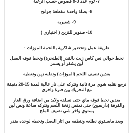
7- ثوم عدد 3-8 فصوص حسب الرغبة
8- بصلة واحدة مقطعة جوانح
9- شعيرية
10- صنوبر للتزين ( اختياري )
طريقة عمل وتحضير شاكرية باللحمة الموزات :
نحط حوالي نص كاس زيت بالقدر (الطنجرة) ونحط فوقه البصل
لين يشقر او يسمر
بعدين نضيف اللحم (الموزات) ونقلبه زين ونغطيه
نرجع نقلبه شوي مرة ثانية ونتركه على نار عالية لمدة 15-20 دقيقة
مع التحريك بين فترة واخرى
بعدين نحط فوقه ماي حتى نسلقه ولابد من اضافة ورق الغار
والقرفة (دارسين) حتى تمتص زنخة اللحم ونتركه ساعة ونص لين
يستوي واخر شي نضيف الملح
وبعد مايستوي نطلعه وننظفه من اثار البصل ونحطه لوحده بقدر