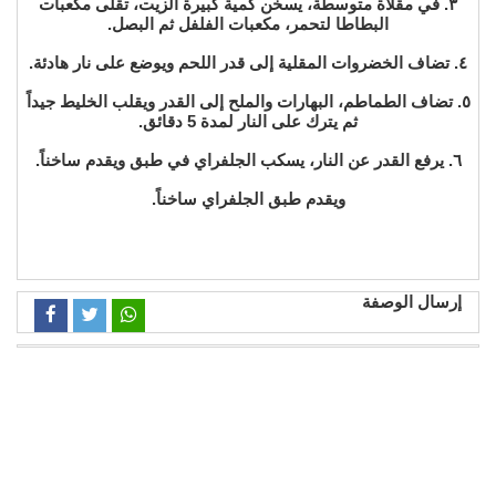
٣. في مقلاة متوسطة، يسخن كمية كبيرة الزيت، تقلى مكعبات
البطاطا لتحمر، مكعبات الفلفل ثم البصل.
٤. تضاف الخضروات المقلية إلى قدر اللحم ويوضع على نار هادئة.
٥. تضاف الطماطم، البهارات والملح إلى القدر ويقلب الخليط جيداً
ثم يترك على النار لمدة 5 دقائق.
٦. يرفع القدر عن النار، يسكب الجلفراي في طبق ويقدم ساخناً.
ويقدم طبق الجلفراي ساخناً.
إرسال الوصفة