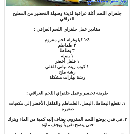
جلفراي اللحم أكلة عراقية لذيذة وسهلة التحضير من المطبخ
العراقي
مقادير عمل جلفراي اللحم العراقي :
١⁄٤ كيلوغرام لحم مفروم
٢ طماطم
٣ بطاطا
١ بصلة
١ فلفل أخضر
١ كوب زيت نباتي للقلي
رشة ملح
رشة بهارات مشكلة
طريقة تحضير وعمل جلفراي اللحم العراقي :
١. تقطع البطاطا، البصل، الطماطم والفلفل الأخضر إلى مكعبات
صغيرة.
٢. في قدر، يوضع اللحم المفروم، يضاف إليه كمية من الماء ويترك
حتى ينضج تقريباً ويجف ماؤه.