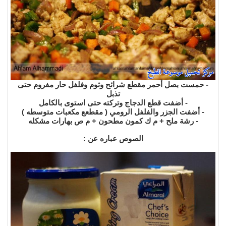
- حمست بصل أحمر مقطع شرائح وثوم وفلفل حار مفروم حتى
تذبل
- أضفت قطع الدجاج وتركته حتى استوى بالكامل
- أضفت الجزر والفلفل الرومي ( مقطعع مكعبات متوسطه )
- رشة ملح + م ك كمون مطحون + م ص بهارات مشكله
الصوص عباره عن :