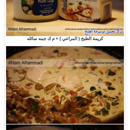
كريمة الطبخ ( المراعي ) + م ك جبنه سائله