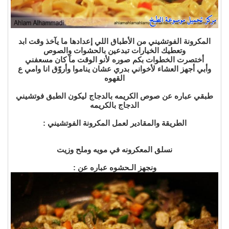
المكرونة الفوتشيني من الأطباق اللي إعدادها ما يآخذ وقت ابد
وتعطيك الخيارات تبدعين بالحشوات والصوص
أختصرت الخطوات بكم صوره لأنو الوقت مآ كان مسعفني
وأبي أجهز العشاء لأخواني بدري عشان يناموا وأروّق انا وامي ع
القهوه
طبقي عباره عن صوص الكريمه بالدجاج
ليكون الطبق فوتشيني
الدجاج بالكريمه
الطريقة والمقادير لعمل المكرونة الفوتشيني :
نسلق المعكرونه في مويه وملح وزيت
ونجهز الـحشوه عباره عن :