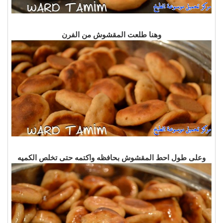
وهنا طلعت المقشوش من الفرن
وعلى طول احط المقشوش بحافظه واكتمه حتى تخلص الكميه