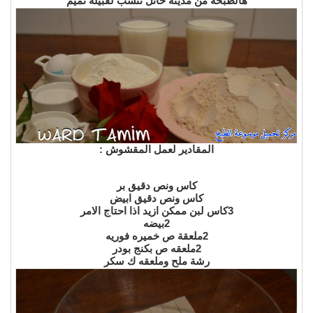
هالطبخه من مدينة حائل تنسب لقبيلة تميم
المقادير لعمل المقشوش :
كاس ونص دقيق بر
كاس ونص دقيق ابيض
3كاس لبن ممكن ازيد اذا احتاج الامر
2بيضه
2ملعقة ص خميره فوريه
2ملعقه ص بكنج بودر
رشة ملح وملعقه ك سكر