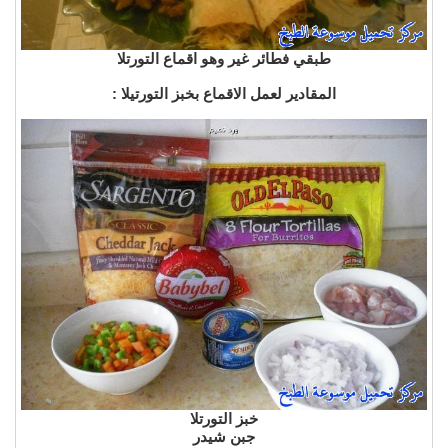
طبقي فطائر غير وهو اقماع التورتلا
المقادير لعمل الاقماع بخبز التورتيلا :
خبز التورتلا
جبن شيدر