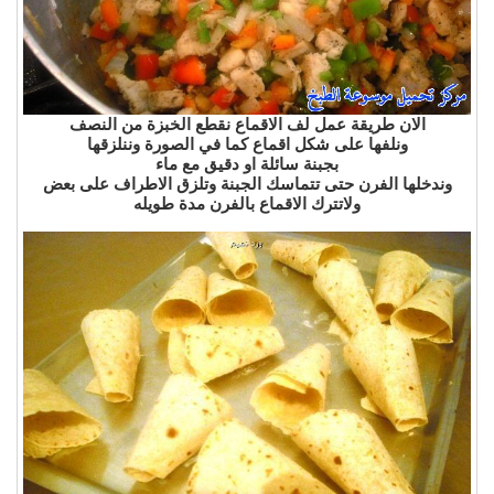
الان طريقة عمل لف الاقماع نقطع الخبزة من النصف
ونلفها على شكل اقماع كما في الصورة وننلزقها
بجبنة سائلة او دقيق مع ماء
وندخلها الفرن حتى تتماسك الجبنة وتلزق الاطراف على بعض
ولاتترك الاقماع بالفرن مدة طويله