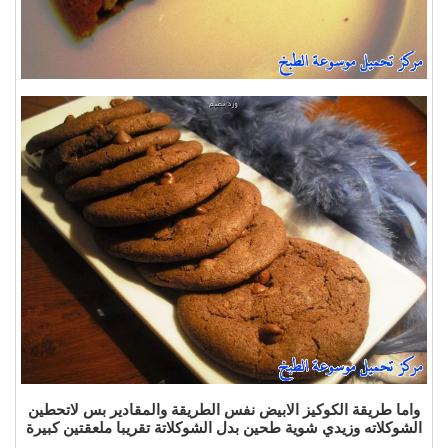
واما طريقة الكوكيز الابيض نفس الطريقة والمقادير بس لاتحطين
الشوكلاته وزيدي شوية طحين بدل الشوكلاتة تقريبا ملعقتين كبيرة