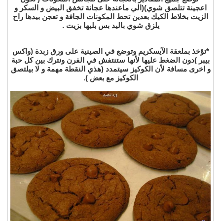
اعجينة تتلصق شوي)(الي ماعندها عجانة تخفق البيض و السكر و
الزيت بخلاط الكيك بعدين تحط المكونات الجافة و تعجن بيدها راح
يلزق شوي باليد بس بليها بزيت .
*تؤخذ بملعقة الآيسكريم وتوضع في الصينية على ورق زبدة (واكس
بيبر )دون الضغط عليها لأنها ستنتفش في الفرن ونترك بين كل حبة
و اخرى مسافة لأن الكوكيز سيتمدد (هذي النقطة مهمة و لا بيلتصق
الكوكيز مع بعض ).