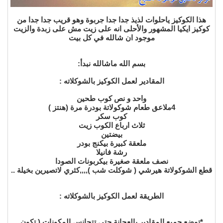
هذا الكوكيز ياحلوات لذيذ جدا جدا جربوة وهو قريب جدا جدا من
كوكيز ايكيا المشهور والأحلى انه على زيت مش على زبدة والزيت
موجود ان شالله في كل بيت
بسم الله ماشالله نبدأ:
المقادير لعمل الكوكيز بالشوكلاته :
واحد و نص كوب طحين
4ملاعق طعام شوكولاتة بودرة مرة (هنتز )
كوب سكر
ثلاث ارباع الكوب زيت
بيضتين
ملعقة كبيرة بيكنج بودر
رشة فانيلا
نصف ملعقة صغيرة بيكربونات الصودا
قطع الشوكولاتة هيرشي ( شوكلت شب ),,,,كثري لاتصيرين بخيلة ..
الطريقة لعمل الكوكيز بالشوكلاته :
*توضع جميع المقادير بالعجانة حتى تتجانس المكونات ( تكون