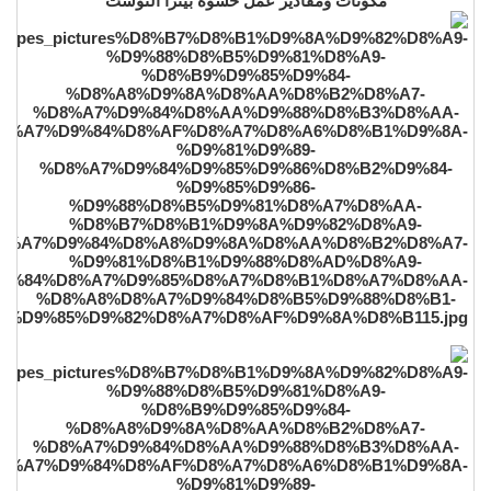
مكونات ومقادير عمل حشوة بيتزا التوست