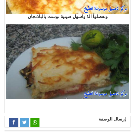
وتفضلوا الذ واسهل صينية توست بالباذنجان
إرسال الوصفة