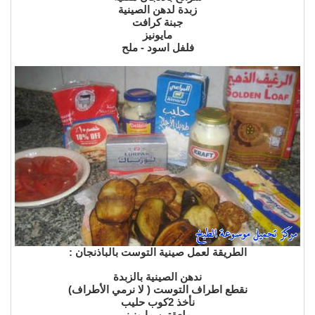
زبدة لدهن الصينية
جبنة كرافت
مايونيز
فلفل اسود - ملح
الطريقة لعمل صينية التوست بالباذنجان :
ندهن الصينية بالزبدة
نقطع اطراف التوست ( لا نرمي الأطراف)
نأخذ 2كوب حليب
ملعقتين مايونيز