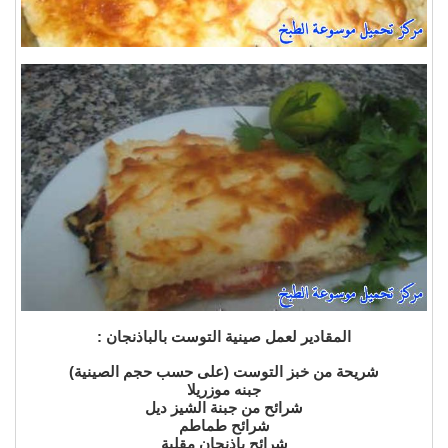
المقادير لعمل صينية التوست بالباذنجان :
شريحة من خبز التوست (على حسب حجم الصينية)
جبنه موزريلا
شرائح من جبنة الشيز ديل
شرائح طماطم
شرائح باذنجان مقلية