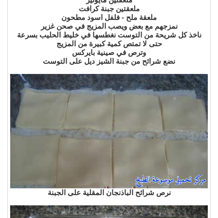
ملعقتين جبنة كرافت
ملعقة ملح - فلفل اسود مطحون
نمزجهم مع بعض ويصب المزيج في صحن غزير
ناخذ كل شريحة من التوست نغطسها في خليط الحليب بسرعة
حتى لا تمتص كمية كبيرة من المزيج
وترص في صينية بايركس
نضع شرائح من جبنة الشيز ديل على التوست
نرص شرائح الباذنجان المقلية على الجبنة