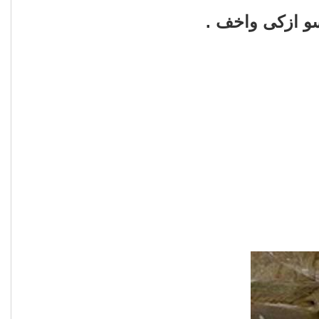
سو ازكى واخف .