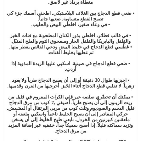
مغطاة برذاذ غير لاصق.
• ضعي قطع الدجاج بين الغلاف البلاستيكي. اطحني أسمك جزء كي
تصبح القطع متساوية. ضعيها جانباً.
• في وعاء صغير، اخلطي البيض والحليب.
• في قالب فطائر، اخلطي بذور الكتان المطحونة مع فتات الخبز
والفلفل والبابريكا والفلفل الحار ومسحوق الثوم والملح المتبّل.
• غطّسي قطع الدجاج في خليط البيض ودعي الفائض يقطر منها.
ثم غطيها بخليط الفتات.
• ضعي قطع الدجاج في صينية. اسكبي عليها الزبدة المذوبة إذا
أردتِ.
• اخبزيها طوال 30 دقيقة أو إلى أن يصبح الدجاج طرياً ولا يعود
زهرياً. لا تقلبي قطع الدجاج أثناء الخَبز. أخرجيها من الفرن وقدميها.
• يمكنك أن تحضّري صلصة عبر قلي الكراث المفروم في قليل من
زيت الزيتون إلى أن يصبح طرياً. أضيفي ¾ كوب من مرق الدجاج
قليل الدسم والصوديوم وثلث كوب من مربى البرتقال أو المشمش.
حركي المقادير إلى أن يصبح الخليط ناعماً واسكبي ملعقة أو
ملعقتين كبيرتين من الخردل. تابعي طبخ الخليط إلى أن يسخن
وتزيد سماكته قليلاً. إذا أصبح سميكاً جداً، خففيه عبر إضافة المزيد
من مرق الدجاج.