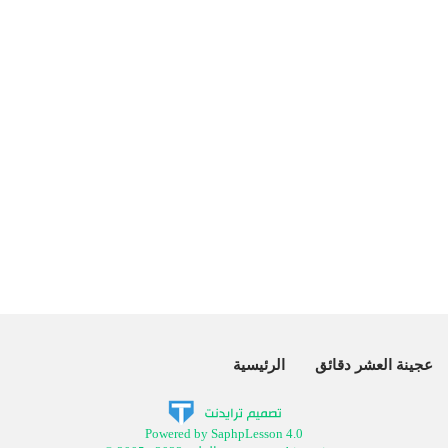
عجينة العشر دقائق
الرئيسية
Powered by SaphpLesson 4.0