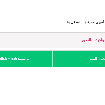
أخبري صديقتك
اتصلي بنا
ولذيذه بالصور
ذيذه بالصور
بواسطة: Galb.jumerah