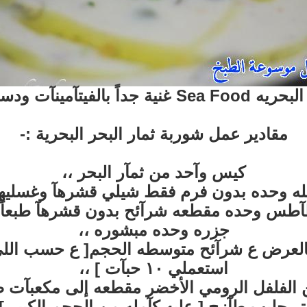
البحريه
Sea Food
غنية جداً بالفيتآمينآت ود
مقادير عمل شوربة ثمار البحر البحرية
:-
كيس وآحد من ثمآر البحر ،،
ه وحده بدون فرم فقط شيلي قشرهآ وغسليهآ
آطس وحده مقطعه شرآئح بدون قشرهآ طبعاً ،
جزره وحده مبشوره ،،
بالعرض ع شرآئح متوسطه الحجم[ ع حسب اللي 
استعملي ١٠ حبآت ] ،،
الفلفل الرومي الأخضر مقطعه إلى مكعبآت ص