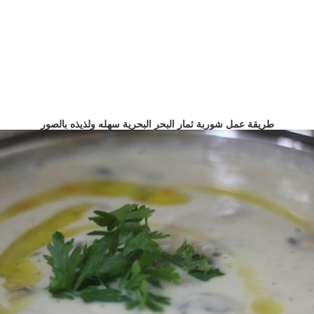
طريقة عمل شوربة ثمار البحر البحرية سهله ولذيذه بالصور