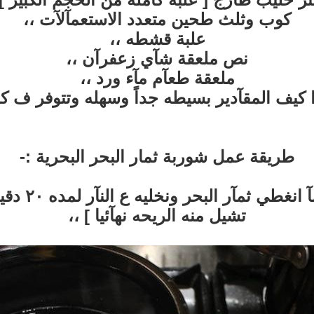
كوب وثلث طحين متعدد الاستعمآلآت ،،
علبة قشطه ،،
نص ملعقة شآي زعفرآن ،،
ملعقة طعآم مآء ورد ،،
 كيف المقآدير بسيطه جداً وسهله وتتوفر ف كل
طريقة عمل شوربة ثمار البحر البحرية
:-
نضع ثمار ال
تشيل منه الريحه نهآئيا ] ،،