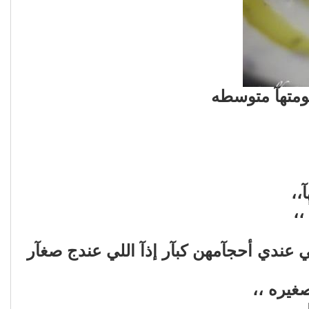
سومتهآ متوسطه
،،
،
عندي أحجآمهن كبآر إذآ اللي عندج صغآر
غيره ،،