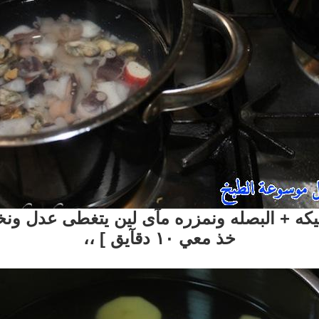
ه + البصله ونمزره مآى لين
يتغطى عدل ونخلي
خذ معي ١٠ دقآيق ] ،،