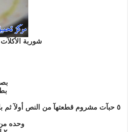
شوربة الأكلآت 
بصل
بط
٥ حبآت مشروم قطعتهآ من النص أولآ ثم 
وحده من 
٢ لتر حليب طآزج [ علبه كآمله من الحجم الكبير ] ،،