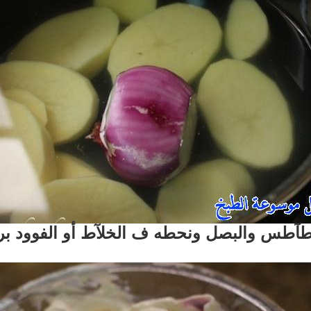
بطآطس والبصل ونحطه ف الخلآط أو الفوود ب