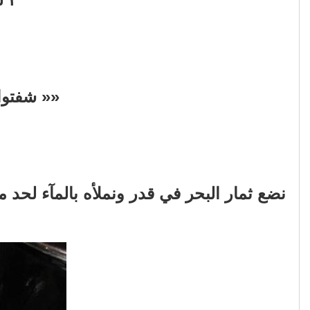
«« شفتوا