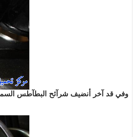
وفي قد آخر أنضيف شرآئح البطآطس السميك