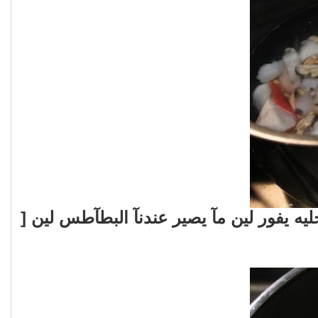
ه يفور لين مآ يصير عندنآ البطآطس لين [