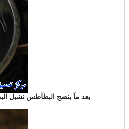
بعد مآ ينضج البطآطس نشيل ال