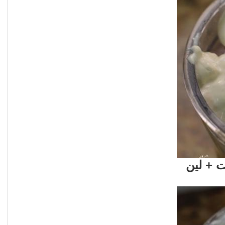
 + لين