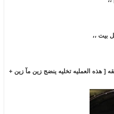
 بيت ،،
بحر في قدر ونملأه بالمآء لحد مآ انغطي ثمآر البحر ونخليه ع النآر لمده ٢٠ دقيقه [ هذه العمليه تخليه ينضج زين مآ زين +