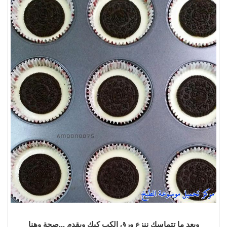
وبعد ما تتماسك ننزع ورق الكب كيك ويقدم ...صحة وهنا