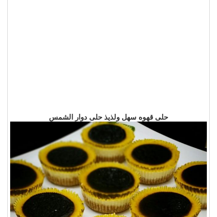
حلى قهوه سهل ولذيذ حلى دوار الشمس