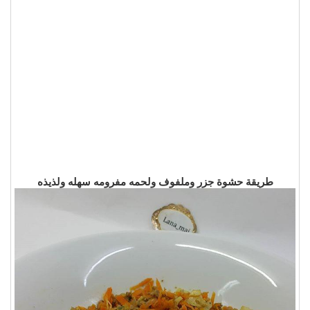
طريقة حشوة جزر وملفوف ولحمه مفرومه سهله ولذيذه