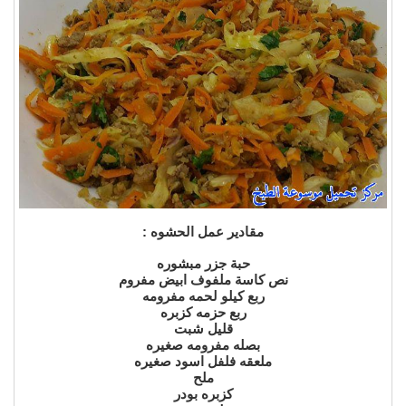
مقادير عمل الحشوه :
حبة جزر مبشوره
نص كاسة ملفوف ابيض مفروم
ربع كيلو لحمه مفرومه
ربع حزمه كزبره
قليل شبت
بصله مفرومه صغيره
ملعقه فلفل اسود صغيره
ملح
كزبره بودر