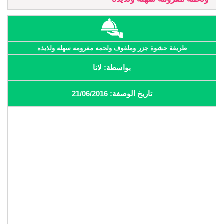
طريقة حشوة جزر وملفوف ولحمه مفرومه سهله ولذيذه
بواسطة: لانا
تاريخ الوصفة: 21/06/2016