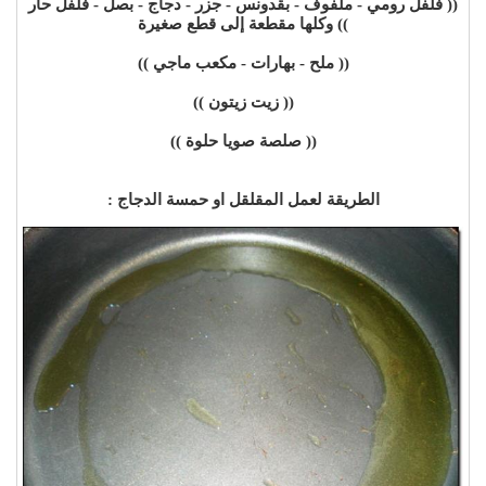
(( فلفل رومي - ملفوف - بقدونس - جزر - دجاج - بصل - فلفل حار
)) وكلها مقطعة إلى قطع صغيرة
(( ملح - بهارات - مكعب ماجي ))
(( زيت زيتون ))
(( صلصة صويا حلوة ))
الطريقة لعمل المقلقل او حمسة الدجاج :