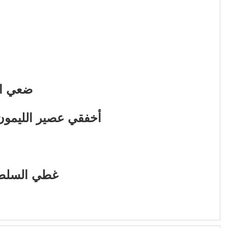
ضعي ال
أخفقي عصير الليمون 
غطي السلطة وضعيها ف