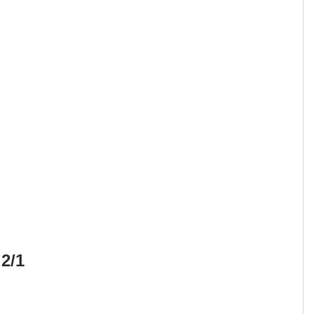
2/1 ملعقة صغيرة معجون الثوم الطازج أو ثوم مفروم