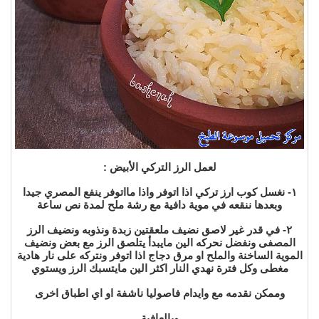
لعمل الرز التركي الأبيض :
١- نغسل كوب ارز تركي اذا اتوفر واذا مااتوفر ينفع المصري جيدا
وبعدها ننقعه في موية دافية مع رشة ملح لمدة نص ساعة
٢- في قدر غير لاصق نضيف ملعقتين زبدة ونذوبه ونضيف الرز
المصفى ونفضل نحركه الين مايبدأ يتلصق الرز مع بعض ونضيف
الموية الساخنة والملح او مرق دجاج اذا اتوفر ونتركه على نار هادية
مغطى وكل فترة نهدي النار اكثر الين مايتسبك الرز ويستوي
وممكن نقدمه مع وايدام فاصوليا ناشفة او اي اطباق اخرى
وبالعافية