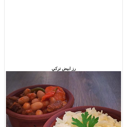
رز ابيض تركي