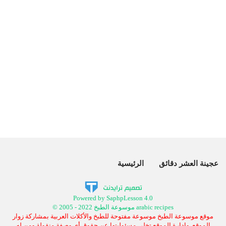
عجينة العشر دقائق
الرئيسية
Powered by SaphpLesson 4.0
© 2005 - 2022 موسوعة الطبخ arabic recipes
موقع موسوعة الطبخ موسوعة مفتوحة للطبخ والأكلات العربية بمشاركة زوار
الموقع, وإدارة الموقع تخلي مسئوليتها عن حقوق أي وصفة منقولة ومن له