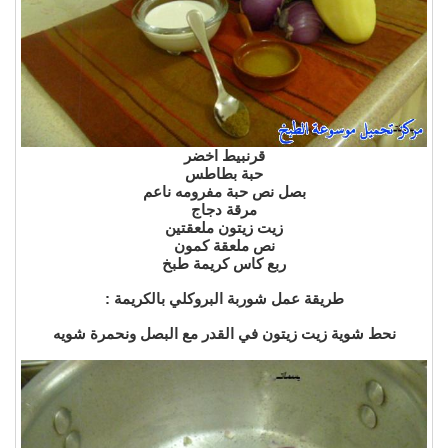
قرنبيط اخضر
حبة بطاطس
بصل نص حبة مفرومه ناعم
مرقة دجاج
زيت زيتون ملعقتين
نص ملعقة كمون
ربع كاس كريمة طبخ
طريقة عمل شوربة البروكلي بالكريمة :
نحط شوية زيت زيتون في القدر مع البصل ونحمرة شويه