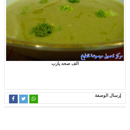
الف صحه يارب
إرسال الوصفة