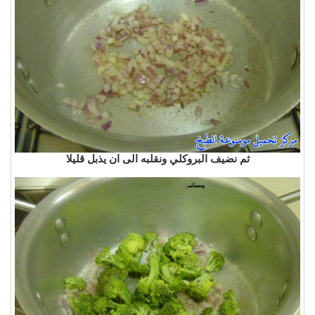
ثم نضيف البروكلي ونقلبه الى ان يذبل قليلا