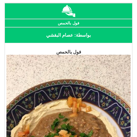
فول بالحمص
بواسطة: عصام البقشي
فول بالحمص