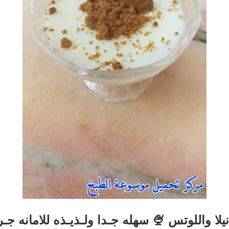
نيلا واللوتس 🍨 سهله جـدا ولـذيـذه للامانه جـ