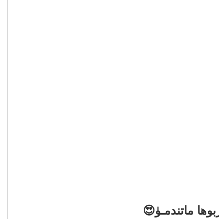
ربوها ماتندمـۈ😍