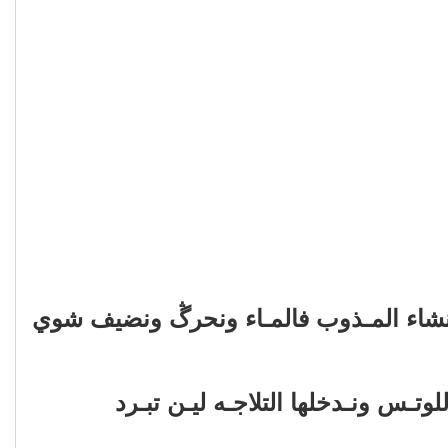
النشاء المـذوب فالمـاء ونحرڴ ونضيف شوي
ـس ونـدخلها التلاجـه ليـن تبـرد