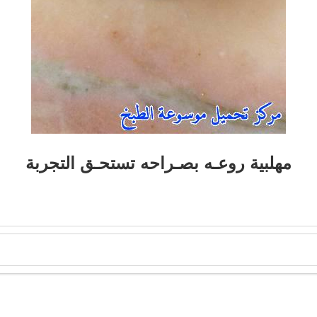
مهلبية روعـه بصـراحه تستحـق التجربة