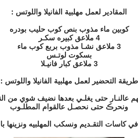
المقادير لعمل مهلبية الفانيلا واللوتس :
كوبين ماء مذوب بنص كوب حليب بودره
4 ملاعق كبيره سكـر
3 ملاعق نشـا مذوب بربع كوب ماء
بسكوت لوتـس
3 ملاعق كبار فانيـلا
طريقة التحضير لعمل مهلبية الفانيلا واللوتس :
ركهم عالنـار حتى يغلـي بعدها نضيف شوي من 
ونحرڪ حتى نحصـل عالقوام المطلـوب
اسات التقـديم ونسكب المهلبيه ونزينها باللوت