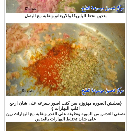
بعدين نحط البابريكا والاريغانو ونقلبه مع البصل
{
معليش الصوره مهزوزه بس كنت اصور بسرعه على شان ارجع
اقلب البهارات
}
نصفي العدس من المويه ونظيفه على القدر ونقلبه مع البهارات زين
على شان تختلط البهارات بالعدس