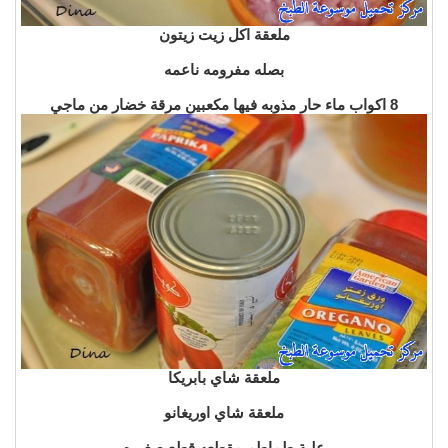
ملعقة اكل
زيت زيتون
بصله مفرومه ناعمه
8 اكواب ماء حار مذوبه فيها مكعبين مرقة خضار من ماجي
ملعقة شاي
بابريكا
ملعقة شاي
اوريغانو
علبة طماطم مقطعه قطع صغيره