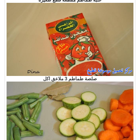
صلصة طماطم 3 ملاعق اكل