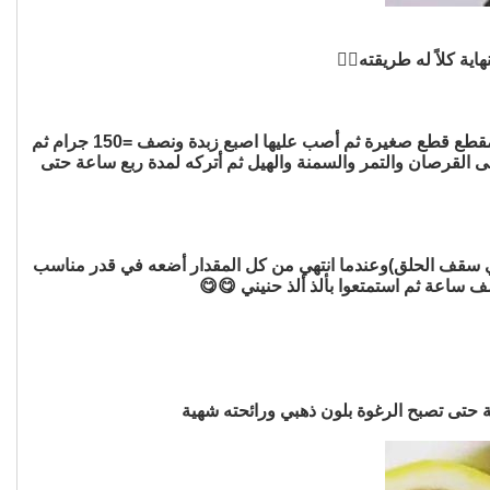
ة كلاً له طريقته👌🏼
أحضر قدر كبير أو صينية تيفال كبيرة ثم أحضر 20 حبة قرصان رطب وزنها كيلو مقطع قطع صغيرة وكيلو معجون تمر طري نوعه خلاص مقطع قطع صغيرة ثم أصب عليها اصبع زبدة ونصف =150 جرام ثم
 على القرصان والتمر والسمنة والهيل ثم أتركه لمدة ربع ساعة حتى
هي سقف الحلق)وعندما انتهي من كل المقدار أضعه في قدر مناسب
ف ساعة ثم استمتعوا بألذ ألذ حنيني 😋😋