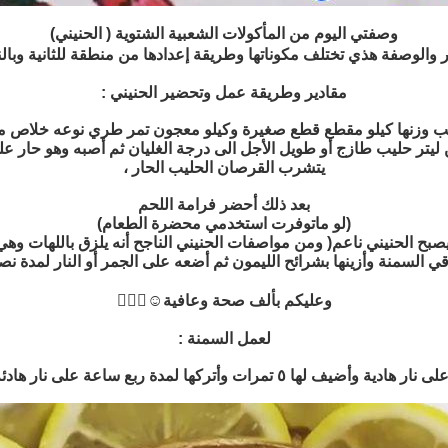
وصفتي اليوم من المأكولات الشعبية الشتوية ( الحنيني)
الوصفة هذي تختلف مكوناتها وطريقة إعدادها من منطقة للثانية وبالنهاي
مقادير وطريقة عمل وتحضير الحنيني :
اسخن ليتر حليب طازج أو طويل الأجل الى درجة الغليان ثم أصبه وهو حار
يتشرب القرصان الحليب الحار ،
بعد ذلك أحضر فرامة اللحم
(لو ماتوفرت استخدمي محضرة الطعام)
صبح الحنيني ناعم( ومن مواصفات الحنيني الناجح أنه يلزق باللهات و
 السمنة وأزينها بشرائح الليمون ثم أضعه على الجمر أو النار لمدة نص
وعليكم بألف صحة وعافية☺️👍🏼😘
لعمل السمنة :
على نار هادئة حتى تصبح الرغوة بلون ذهبي ورائحته شهية