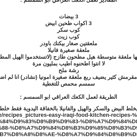
المقادير لعمل الكعك العراقي ابو السمسم :
3 بيضات
3 اكواب طحين ابيض
كوب سكر
كوب زيت
ملعقتين صغار بيكنك باودر
ملعقة صغيرة فانيلا
ها ملعقة متوسطة هيل مطحون طازج (لاتستخدموا الهيل المطح
لا انتوا اطحنوه اطيب بمليون مرة
رشة ملح
مقرمش كثير يضيف ربع ملعقة صغيرة امونيا (نشادر) انا لم ا
سمسم محمص للتغطية
الطريقة لعمل الكعك العراقي ابو السمسم :
خلط البيض والسكر والهيل والفانيلا بالخفاقة اليدوية فقط خلط