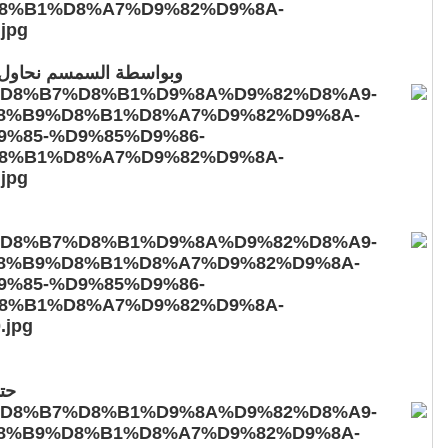
وبواسطة السمسم نحاول ت
حت