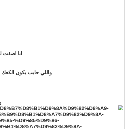
انا اضفت ل
واللي حابب يكون الكعك 
ي