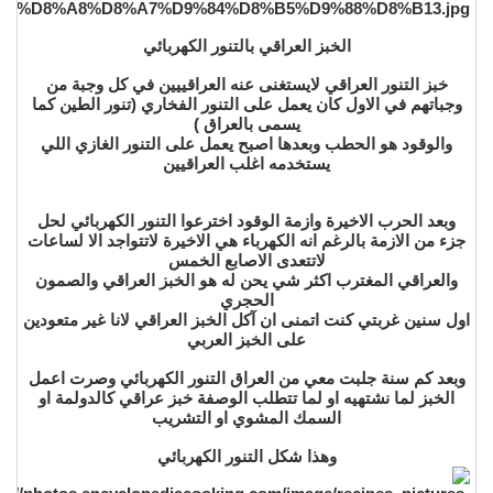
الخبز العراقي بالتنور الكهربائي
خبز التنور العراقي لايستغنى عنه العراقييين في كل وجبة من
وجباتهم في الاول كان يعمل على التنور الفخاري (تنور الطين كما
يسمى بالعراق )
والوقود هو الحطب وبعدها اصبح يعمل على التنور الغازي اللي
يستخدمه اغلب العراقيين
وبعد الحرب الاخيرة وازمة الوقود اخترعوا التنور الكهربائي لحل
جزء من الازمة بالرغم انه الكهرباء هي الاخيرة لاتتواجد الا لساعات
لاتتعدى الاصابع الخمس
والعراقي المغترب اكثر شي يحن له هو الخبز العراقي والصمون
الحجري
اول سنين غربتي كنت اتمنى ان آكل الخبز العراقي لانا غير متعودين
على الخبز العربي
وبعد كم سنة جلبت معي من العراق التنور الكهربائي وصرت اعمل
الخبز لما نشتهيه او لما تتطلب الوصفة خبز عراقي كالدولمة او
السمك المشوي او التشريب
وهذا شكل التنور الكهربائي