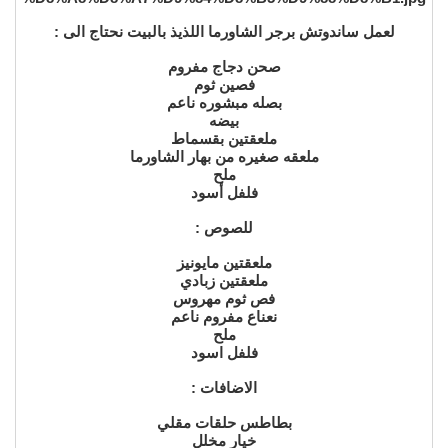
لعمل ساندوتش برجر الشاورما اللذيذ بالبيت نحتاج الى :
صحن دجاج مفروم
فصين ثوم
بصله مبشوره ناعم
بيضه
ملعقتين بقسماط
ملعقه صغيره من بهار الشاورما
ملح
فلفل أسود
للصوص :
ملعقتين مايونيز
ملعقتين زبادي
فص ثوم مهروس
نعناع مفروم ناعم
ملح
فلفل اسود
الاضافات :
بطاطس حلقات مقلي
خيار مخلل