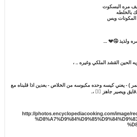
 ولذيذ 🤤💔 ...
الحين القشد الملكي وغيره .. ،
كه لين يختلط مع الطحين ثمن نحط ( كيلو تمر ) - يعني كيسه وحده مكبوسه من الخلاص - بعدين اذا قلبناه مع