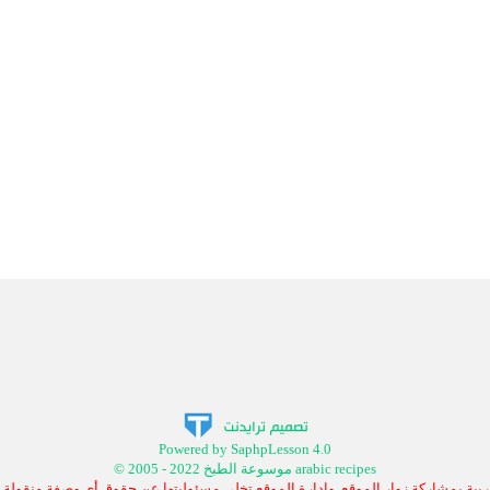
Powered by SaphpLesson 4.0
© 2005 - 2022 موسوعة الطبخ arabic recipes
بية بمشاركة زوار الموقع, وإدارة الموقع تخلي مسئوليتها عن حقوق أي وصفة منقولة