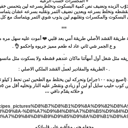
+ المكسرات حسب الرغبه
==
نية طريقة القشد الأصلي طريقة أمي بعد قلبي ❤️ أموت عليه سهل مره مره
و ع الجمر شي ثاني عاد له طعم مميز جربوه واحكمو 👌 .
.
قه مثل شغل أول أمهآتنا ماكان عندهم قشطه ولا بسكوت مثل مانسويه 
.
. - الطريقه والمقادير لعمل القشد الملكي الاصلي :
نص كوب طحين ( أسمر ) نحمسه لين يتشقّر لونه بعدين نحط عليه (اصبع زبده ١٠٠جرام) ونحر
يب سايل أو لبن أو زبادي ونقصّر عليه النار ونخليه أقل من ٥دقايق ويصير جاهز 👌🏻 ،.
و حلاته يقدّم دافي ،،،
وجعله هني وعآفيه على قليباتكم