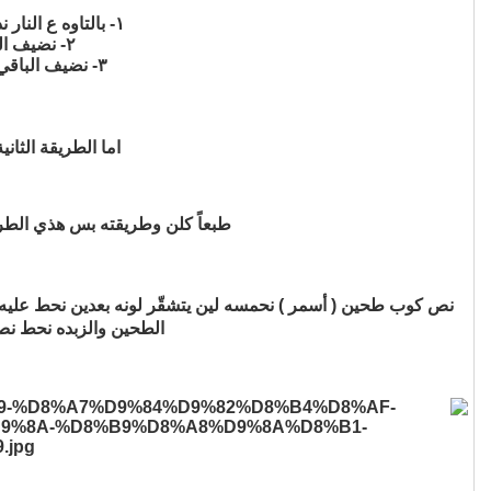
١- بالتاوه ع النار نذوّب الزبده ونضيف نص كمية البسكوت ونخلط بسرعه لين يتحمس خفيف مره البسكوت
٢- نضيف القشطه ونخلط بسرعه وبعدين نضيف التمر ونقلّبه بسرعه عشان يتماسك بالخلطه
٣- نضيف الباقي البسكوت والمكسرات ونقلبهم لين يذوب شوي التمر ويتماسك مع كل المكونات وبس
اما الطريقة الثا
طبعاً كلن وطريقته بس هذي الطري
الطحين والزبده نحط نص كوب حل