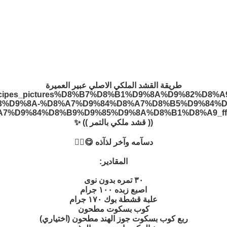
طريقة القشد الملكي الاصلي عبير العميرة
(( قشد ملكي بالتمر )) ✨
دسآمه وآخر لذآذه 😋👍🏻
المقادير:
٣٠ تمره بدون نوى
اصبع زبده ١٠٠ جرام
علبة قشطة بوك ١٧٠ جرام
كوب بسكوت مطحون
ربع كوب بسكوت جوز الهند مطحون (اختياري)