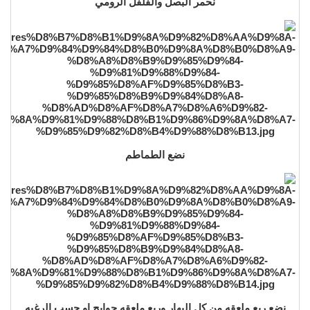
نحمر البصل والفلفل الرومي
نضع الطماطم
نضع ربع ملعقه من كل البهار وربع ملعقه حوايج او حسب الرغبه