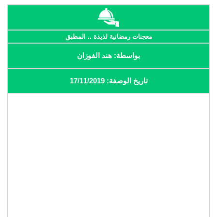
معجنات رمضانية لذيذة .. المطبق
بواسطة: هند الفوزان
تاريخ الوصفة: 17/11/2019