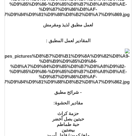
لعمل مطبق لذيذ ومقرمش
المقادير لعمل المطبق :
- شرائح مطبق
مقادير الحشوة:
حزمة كراث
حبتين بصل أخضر
حبة طماطم
بيضتين
ملح/ كمون/ فلفل أسود