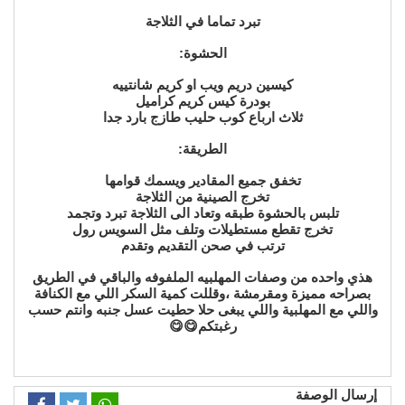
تبرد تماما في الثلاجة
الحشوة:
كيسين دريم ويب او كريم شانتييه
بودرة كيس كريم كراميل
ثلاث ارباع كوب حليب طازج بارد جدا
الطريقة:
تخفق جميع المقادير ويسمك قوامها
تخرج الصينية من الثلاجة
تلبس بالحشوة طبقه وتعاد الى الثلاجة تبرد وتجمد
تخرج تقطع مستطيلات وتلف مثل السويس رول
ترتب في صحن التقديم وتقدم
هذي واحده من وصفات المهلبيه الملفوفه والباقي في الطريق
بصراحه مميزة ومقرمشة ،وقللت كمية السكر اللي مع الكنافة
واللي مع المهلبية واللي يبغى حلا حطيت عسل جنبه وانتم حسب
رغبتكم😋😋
إرسال الوصفة