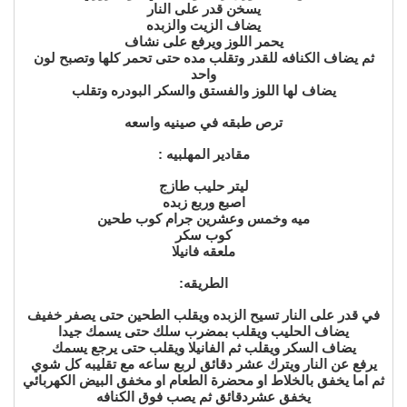
يسخن قدر على النار
يضاف الزيت والزبده
يحمر اللوز ويرفع على نشاف
ثم يضاف الكنافه للقدر وتقلب مده حتى تحمر كلها وتصبح لون
واحد
يضاف لها اللوز والفستق والسكر البودره وتقلب
ترص طبقه في صينيه واسعه
مقادير المهلبيه :
ليتر حليب طازج
اصبع وربع زبده
ميه وخمس وعشرين جرام كوب طحين
كوب سكر
ملعقه فانيلا
الطريقه:
في قدر على النار تسيح الزبده ويقلب الطحين حتى يصفر خفيف
يضاف الحليب ويقلب بمضرب سلك حتى يسمك جيدا
يضاف السكر ويقلب ثم الفانيلا ويقلب حتى يرجع يسمك
يرفع عن النار ويترك عشر دقائق لربع ساعه مع تقليبه كل شوي
ثم اما يخفق بالخلاط او محضرة الطعام او مخفق البيض الكهربائي
يخفق عشردقائق ثم يصب فوق الكنافه