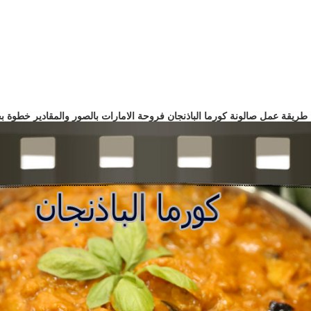
ريقة عمل صالونة كورما الباذنجان فروحة الامارات بالصور والمقادير خطوة 