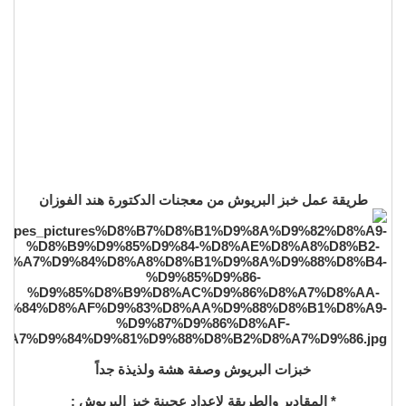
طريقة عمل خبز البريوش من معجنات الدكتورة هند الفوزان
خبزات البريوش وصفة هشة ولذيذة جداً
* المقادير والطريقة لإعداد عجينة خبز البريوش :