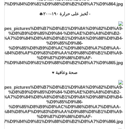
- تُخبز على حرارة ١٩٠-٢٠٠🔥
صحة وعافية ♥️