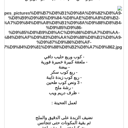
- كوب وربع حليب دافي
- ملعقة كبيرة خميرة فورية
- بيضة
- ربع كوب سكر
- ربع كوب زبدة ذايبة
- 3 ونص كوب طحين
- رشة ملح
- ظرف دريم ويب
لعمل العحينة :
نضيف الزبدة على الدقيق والملح
ثم بقية المكونات حتى تتجانس
ونتركها تختمر لمدة ساعة