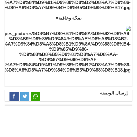
صحّة وعافية♥️
إرسال الوصفة