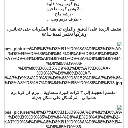
- ربع كوب زبدة ذايبة
- 3 ونص كوب طحين
- رشة ملح
- ظرف دريم ويب ..
نضيف الزبدة على الدقيق والملح، ثم بقية المكونات حتى تتجانس،
ونتركها تختمر لمدة ساعة
- تقسم العجينة إلى ٣ كرات كبيرة متساوية .. تبرم كل كرة برم
عشوائي .. ثم تُشكل على شكل جديلة