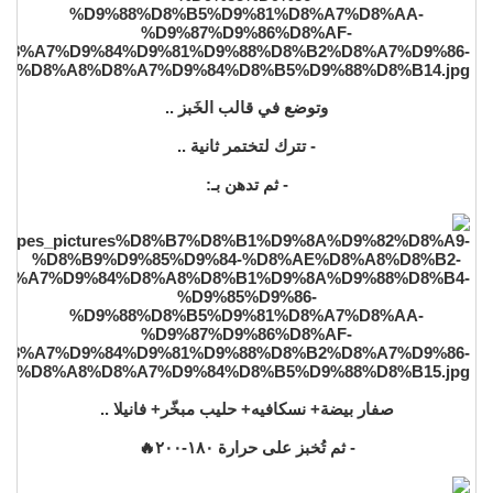
وتوضع في قالب الخَبز ..
- تترك لتختمر ثانية ..
- ثم تدهن بـ:
صفار بيضة+ نسكافيه+ حليب مبخّر+ فانيلا ..
- ثم تُخبز على حرارة ١٨٠-٢٠٠🔥