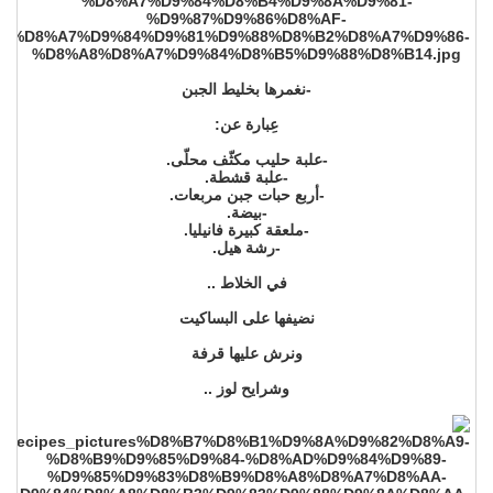
-نغمرها بخليط الجبن
عِبارة عن:
-علبة حليب مكثّف محلّى.
-علبة قشطة.
-أربع حبات جبن مربعات.
-بيضة.
-ملعقة كبيرة فانيليا.
-رشة هيل.
في الخلاط ..
نضيفها على البساكيت
ونرش عليها قرفة
وشرايح لوز ..