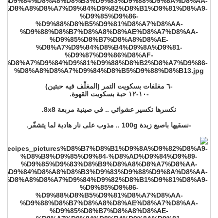
-٦ مغلفات بسكويت التمر (المغلّف فيه حبتين)
-١٠-١٢ حبة بسكويت القهوة.
نكسرها تكسير عشوائي .. في صينية مربعة 8x8.
-نسقيها باصبع زبدة 100g .. مذوب على نار هادية لما يتشقّر.