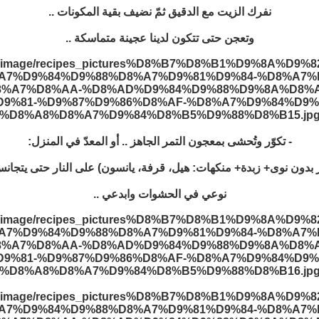
نفرك الزيت مع الدقيق ثمّ نضيف بقية المكونات ..
وتعجن حتى تتكون لدينا عجينة متماسكة ..
- تكوّر وتُحشى بمعجون التمر الجاهز .. أو المعدّ في المنزل:
 بدون نوى+ زبدة+ منكهات: هيل، قرفة، يانسون) على النار حتى يتجانس
نوعي في الحشوات وابدعي ..