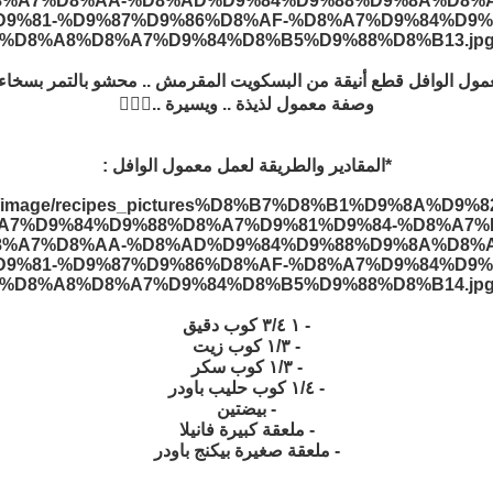
مول الوافل قطع أنيقة من البسكويت المقرمش .. محشو بالتمر بسخاء .
وصفة معمول لذيذة .. ويسيرة ..👌🏼✨
*المقادير والطريقة لعمل معمول الوافل :
- ١ ٣/٤ كوب دقيق
- ١/٣ كوب زيت
- ١/٣ كوب سكر
- ١/٤ كوب حليب باودر
- بيضتين
- ملعقة كبيرة فانيلا
- ملعقة صغيرة بيكنج باودر